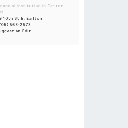
inancial Institution in Earlton,
N
9 10th St E, Earlton
705) 563-2573
uggest an Edit